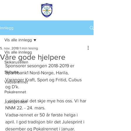
Innlegg
Vis alle innlegg
5. nov. 2018
1 min lesing
Vis alle innlegg
Våre gode hjelpere
Skikarusellen
Sponsorer sesongen 2018-2019 er 
Skihytta
Sparebank1 Nord-Norge, Harila, 
Varanger Kraft, Sport og Fritid, Cubus 
Vadsørennet
og D'k.
Pokalrennet
I vinter skal det skje mye hos oss. Vi har 
Julesprinten
NNM 22. - 24. mars. 
Vadsø-rennet er 50 år første helga i 
april. I god tradisjon blir det Julesprint i 
desember og Pokalrennet i januar. 