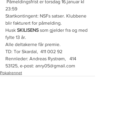
 Påmeldingsfrist er torsdag 16.januar kl 
23:59
Startkontingent: NSFs satser. Klubbene 
blir fakturert for påmelding.
Husk 
SKILISENS
 som gjelder fra og med 
fylte 13 år. 
Alle deltakerne får premie.
TD: Tor Skardal,  411 002 92
Rennleder: Andreas Rystrøm,   414 
53125, e-post: anry05@gmail.com 
Pokalrennet
Se alle
Siste innlegg