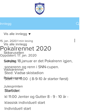
Innlegg
Vis alle innlegg
15. jan. 2020
1 min lesing
Vis alle innlegg
Pokalrennet 2020
Skikarusellen
Oppdatert:
17. jan. 2020
Lørdag 18.januar er det Pokalrenn igjen, 
Skihytta
sonerenn og renn i SNN-cupen. 
Vadsørennet
Sted: Vadsø skistadion 
Pokalrennet
Start : kl 11:00  ( 8-9-10 år starter først)
Julesprinten
Startider:
kl 11:00 Jenter og Gutter 8 - 9 - 10 år - 
klassisk individuell start
Individuell start 