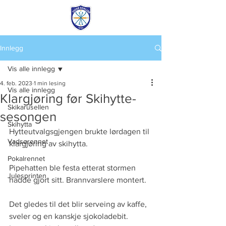
Innlegg
Vis alle innlegg
4. feb. 2023
1 min lesing
Vis alle innlegg
Klargjøring før Skihytte-
Skikarusellen
sesongen
Skihytta
Hytteutvalgsgjengen brukte lørdagen til 
Vadsørennet
klargjøring av skihytta. 
Pokalrennet
Pipehatten ble festa etterat stormen 
Julesprinten
hadde gjort sitt. Brannvarslere montert.
Det gledes til det blir serveing av kaffe, 
sveler og en kanskje sjokoladebit. 