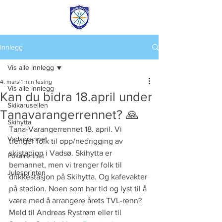
Innlegg
Vis alle innlegg
4. mars
1 min lesing
Vis alle innlegg
Kan du bidra 18.april under
Skikarusellen
Tanavarangerrennet? 🙏
Skihytta
Tana-Varangerrennet 18. april. Vi 
Vadsørennet
trenger folk til opp/nedrigging av 
skistadion i Vadsø. Skihytta er 
Pokalrennet
bemannet, men vi trenger folk til 
Julesprinten
drikkestasjon på Skihytta. Og kafevakter 
på stadion. Noen som har tid og lyst til å 
være med å arrangere årets TVL-renn? 
Meld til Andreas Rystrøm eller til 