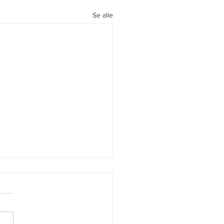
Se alle
sprinten 2019 lørdag
esember
 Skiklubb inviterer til den
jonelle Julesprinten, Start: kl