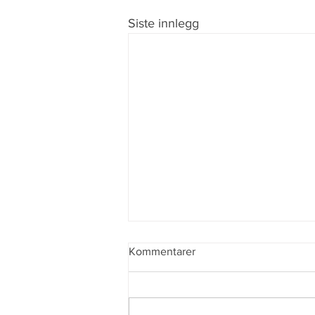
Siste innlegg
Julesprinten 2019 -
Kommentarer
Resultatliste
Her er Resultat Her finner du
startlista for Julesprinten.