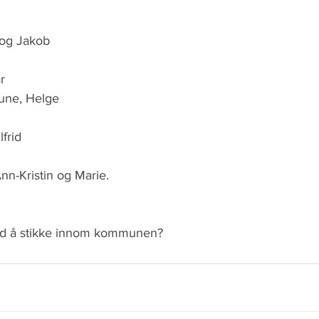
 og Jakob
r
Rune, Helge
frid 
Ann-Kristin og Marie.
tid å stikke innom kommunen?