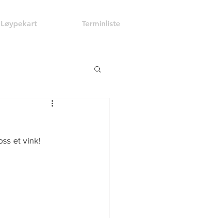
Løypekart
Terminliste
ss et vink!