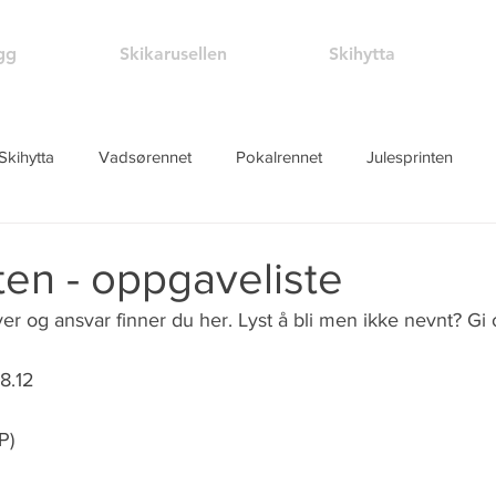
egg
Skikarusellen
Skihytta
Skihytta
Vadsørennet
Pokalrennet
Julesprinten
ten - oppgaveliste
r og ansvar finner du her. Lyst å bli men ikke nevnt? Gi o
28.12
P)