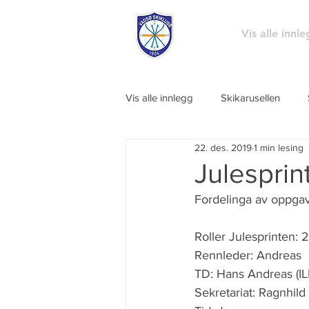
Vis alle innl
Vis alle innlegg
Skikarusellen
22. des. 2019
1 min lesing
Julesprin
Fordelinga av oppgave
Roller Julesprinten: 
Rennleder: Andreas
TD: Hans Andreas (IL
Sekretariat: Ragnhild